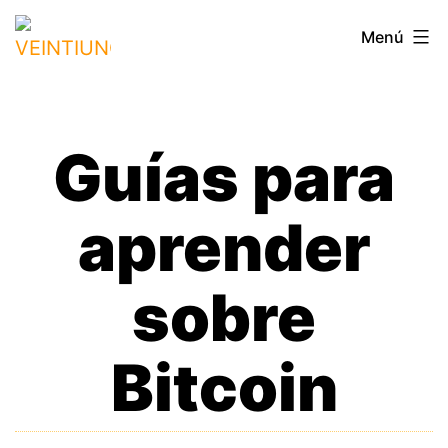
Saltar
VEINTIUNO
Menú
al
contenido
Guías para
aprender
sobre
Bitcoin