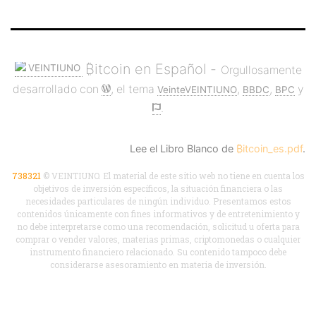
₿itcoin en Español -
Orgullosamente
desarrollado con
, el tema
,
,
y
VeinteVEINTIUNO
BBDC
BPC
.
Lee el Libro Blanco de
₿itcoin_es.pdf
.
738321
© VEINTIUNO. El material de este sitio web no tiene en cuenta los
objetivos de inversión específicos, la situación financiera o las
necesidades particulares de ningún individuo. Presentamos estos
contenidos únicamente con fines informativos y de entretenimiento y
no debe interpretarse como una recomendación, solicitud u oferta para
comprar o vender valores, materias primas, criptomonedas o cualquier
instrumento financiero relacionado. Su contenido tampoco debe
considerarse asesoramiento en materia de inversión.