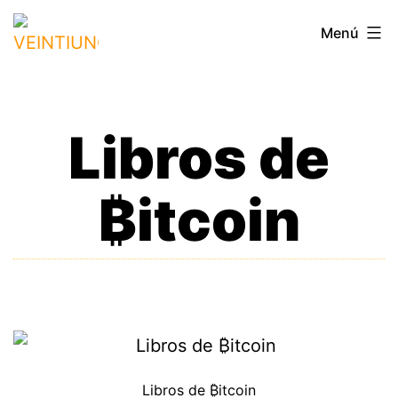
Saltar
VEINTIUNO
Menú
al
contenido
Libros de
₿itcoin
Libros de ₿itcoin