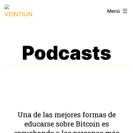
Saltar
VEINTIUNO
Menú
al
contenido
Podcasts
Una de las mejores formas de
educarse sobre Bitcoin es
escuchando a las personas más