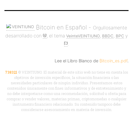
₿itcoin en Español -
Orgullosamente
desarrollado con
, el tema
,
,
y
VeinteVEINTIUNO
BBDC
BPC
.
Lee el Libro Blanco de
₿itcoin_es.pdf
.
738321
© VEINTIUNO. El material de este sitio web no tiene en cuenta los
objetivos de inversión específicos, la situación financiera o las
necesidades particulares de ningún individuo. Presentamos estos
contenidos únicamente con fines informativos y de entretenimiento y
no debe interpretarse como una recomendación, solicitud u oferta para
comprar o vender valores, materias primas, criptomonedas o cualquier
instrumento financiero relacionado. Su contenido tampoco debe
considerarse asesoramiento en materia de inversión.