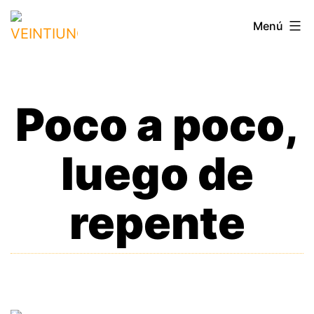
Saltar
VEINTIUNO
Menú
al
contenido
Poco a poco,
luego de
repente