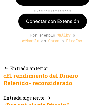
ₐₗₜₑᵣₙₐₜᵢᵥₐₘₑₙₜₑ
Conectar con Extensión
Por ejemplo
🐝Alby
o
.
🔑Nost2x
en
Chrom
o
FireFox
Navegación
Entrada anterior
«El rendimiento del Dinero
de
Retenido» reconsiderado
entradas
Entrada siguiente