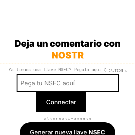
Deja un comentario con
NOSTR
Ya tienes una llave NSEC? Pegala aqui
👇 CAUTIÓN ⚠️
ₐₗₜₑᵣₙₐₜᵢᵥₐₘₑₙₜₑ
Generar nueva llave
NSEC