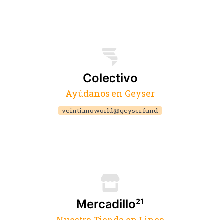
Colectivo
Ayúdanos en Geyser
veintiunoworld@geyser.fund
Mercadillo²¹
Nuestra Tienda en Linea