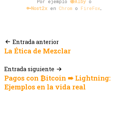
Por ejemplo
🐝Alby
o
.
🔑Nost2x
en
Chrom
o
FireFox
Navegación
Entrada anterior
La Ética de Mezclar
de
entradas
Entrada siguiente
Pagos con ₿itcoin ➠️ Lightning:
Ejemplos en la vida real