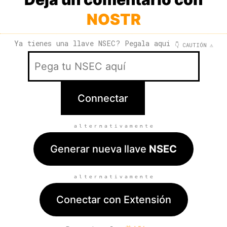
NOSTR
Ya tienes una llave NSEC? Pegala aqui
👇 CAUTIÓN ⚠️
ₐₗₜₑᵣₙₐₜᵢᵥₐₘₑₙₜₑ
Generar nueva llave
NSEC
ₐₗₜₑᵣₙₐₜᵢᵥₐₘₑₙₜₑ
Conectar con Extensión