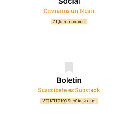
Social
Envianos un Nostr
21@snort.social
Boletin
Suscríbete es Substack
VEINTIUNO.SubStack.com