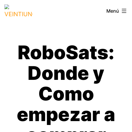
Saltar
VEINTIUNO
Menú
al
contenido
RoboSats:
Donde y
Como
empezar a