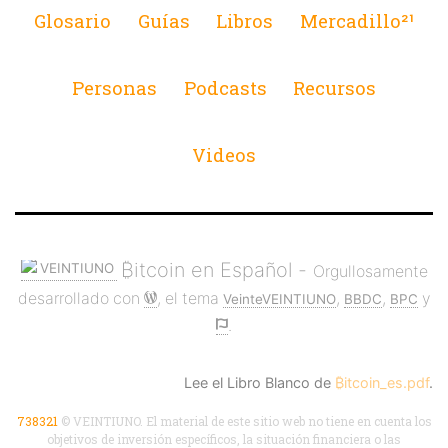
Glosario
Guías
Libros
Mercadillo²¹
Personas
Podcasts
Recursos
Videos
₿itcoin en Español -
Orgullosamente
desarrollado con
, el tema
,
,
y
VeinteVEINTIUNO
BBDC
BPC
.
Lee el Libro Blanco de
₿itcoin_es.pdf
.
738321
© VEINTIUNO. El material de este sitio web no tiene en cuenta los
objetivos de inversión específicos, la situación financiera o las