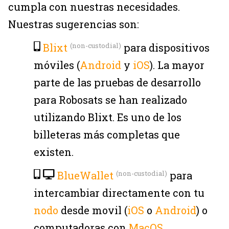
cumpla con nuestras necesidades.
Nuestras sugerencias son:
Blixt
para dispositivos
(non-custodial)
móviles (
Android
y
iOS
). La mayor
parte de las pruebas de desarrollo
para Robosats se han realizado
utilizando Blixt. Es uno de los
billeteras más completas que
existen.
BlueWallet
para
(non-custodial)
intercambiar directamente con tu
nodo
desde movil (
iOS
o
Android
) o
computadoras con
MacOS
.