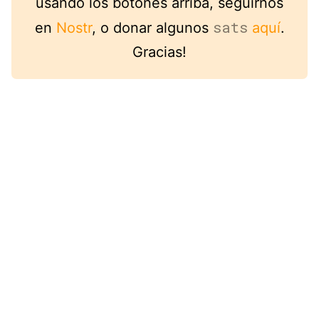
usando los botones arriba, seguirnos
sats
en
Nostr
, o donar algunos
aquí
.
Gracias!