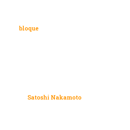
Satoshi.
El mundo espera el último
bloque
. Entonces, de repente, la
red se detiene.
Recibes un
holocat
(es como
cualquier otro e-holograma,
pero este tiene forma de gato)
de alguien que usa el nombre
de
Satoshi Nakamoto
. Abres el
holocat tocándole la nariz con
curiosidad por escuchar lo que
tiene que decir…