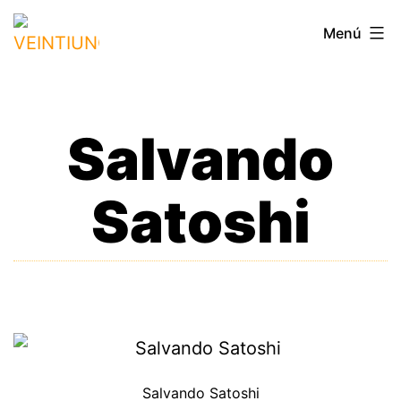
Saltar
VEINTIUNO
Menú
al
contenido
Salvando
Satoshi
Salvando Satoshi