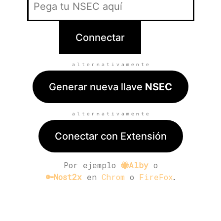
ₐₗₜₑᵣₙₐₜᵢᵥₐₘₑₙₜₑ
Generar nueva llave
NSEC
ₐₗₜₑᵣₙₐₜᵢᵥₐₘₑₙₜₑ
Conectar con Extensión
Por ejemplo
🐝Alby
o
.
🔑Nost2x
en
Chrom
o
FireFox