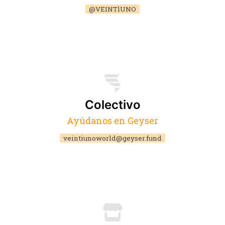
@VEINTlUNO
Colectivo
Ayúdanos en Geyser
veintiunoworld@geyser.fund