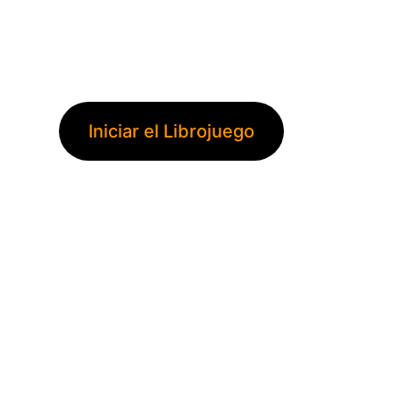
Ahora date prisa, Satoshi te
necesita.
Iniciar el Librojuego