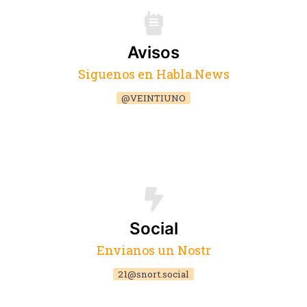
Avisos
Siguenos en Habla.News
@VEINTIUNO
Social
Envianos un Nostr
21@snort.social